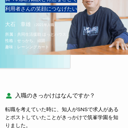
利用者さんの笑顔につなげたい
大石 章雄
（2021年入職）
所属：共同生活援助 ほっとハウス
性格：せっかち、頑固
趣味：レーシングカート
入職のきっかけはなんですか？
転職を考えていた時に、知人がSNSで求人がある
とポストしていたことがきっかけで筑峯学園を知
りました。